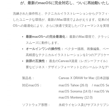
が、最新のmacOSに完全対応し、ついに再始動いた
洗練された操作性と、テクニカルイラストレーションからグラフィッ
したユニークな環境が、最新のMac環境でよみがえります。従来の
OSへの最適化により、さらに快適で安定したパフォーマンスを実
最新macOSへの完全最適化：
最新のMac環境で、クラッ
スムーズに動作します。
オールインワンの操作性：
ベクター描画、画像編集、ペー
高精度なテクニカルイラストレーションを1つのアプリケ
抜群の互換性：
過去のCanvasX資産（レガシーファイル
要なビジネス・デザインフォーマットとのシームレスなデ
製品名：
Canvas X DRAW for Mac (日本語版
対応macOS：
macOS Tahoe (26.0) / macOS Seq
macOS Sonoma (14.0) / macOS Ven
macOS Monterey (12.0)
ソフトウェア形態：
永続ライセンス及びサブスクリプ