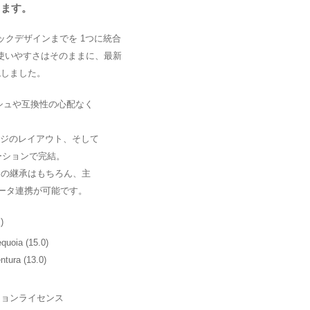
します。
クデザインまでを 1つに統合
使いやすさはそのままに、最新
現しました。
シュや互換性の心配なく
ジのレイアウト、そして
ーションで完結。
）の継承はもちろん、主
ータ連携が可能です。
)
uoia (15.0)
tura (13.0)
ションライセンス